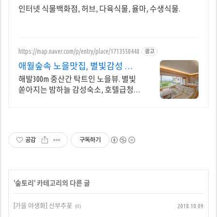
인터넷 식물백화점, 허브, 다육식물, 율마, 수생식물.
https://map.naver.com/p/entry/place/1713550448
광고
애월숲속 노을맛집, 별빛감성 아
기용품 완벽구비, 대가족
해발300m 중산간 탁트인 노을뷰. 별빛
쏟아지는 밤하늘 감성숙소, 호텔급청
결도 최대 14인 복층 독채, 5개의 침대
와 넓은 다이닝룸으로 프라이빗한 대가
족 여행
공감
구독하기
'
숲토리
' 카테고리의 다른 글
[가을 야생화] 산부추꽃
2018.10.09
(0)