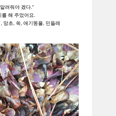
 알려줘야 겠다.”
를 해 주었어요.
 망초, 쑥, 애기똥풀, 민들레