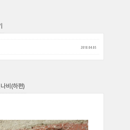
기
2018.04.05
흰나비(하편)