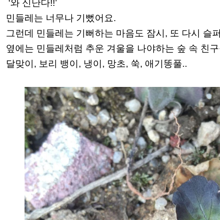
‘와 신난다!!’
민들레는 너무나 기뻤어요.
그런데 민들레는 기뻐하는 마음도 잠시, 또 다시 슬
옆에는 민들레처럼 추운 겨울을 나야하는 숲 속 친구
달맞이, 보리 뱅이, 냉이, 망초, 쑥, 애기똥풀..